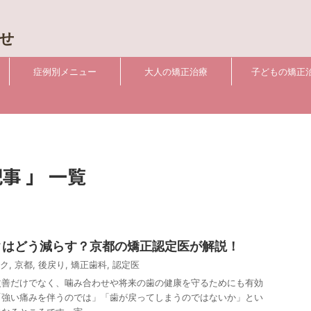
せ
症例別メニュー
大人の矯正治療
子どもの矯正
の記事 」 一覧
クはどう減らす？京都の矯正認定医が解説！
ク
,
京都
,
後戻り
,
矯正歯科
,
認定医
改善だけでなく、噛み合わせや将来の歯の健康を守るためにも有効
「強い痛みを伴うのでは」「歯が戻ってしまうのではないか」とい