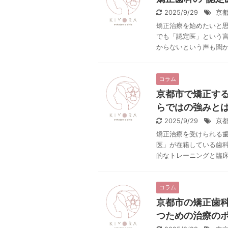
2025/9/29
京
矯正治療を始めたいと思
でも「認定医」という
からないという声も聞かれ
コラム
京都市で矯正す
らではの強みと
2025/9/29
京
矯正治療を受けられる
医」が在籍している歯科
的なトレーニングと臨床実
コラム
京都市の矯正歯科
つための治療の