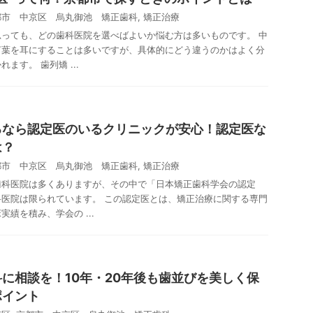
都市 中京区 烏丸御池 矯正歯科
,
矯正治療
っても、どの歯科医院を選べばよいか悩む方は多いものです。 中
言葉を耳にすることは多いですが、具体的にどう違うのかはよく分
ます。 歯列矯 ...
るなら認定医のいるクリニックが安心！認定医な
は？
都市 中京区 烏丸御池 矯正歯科
,
矯正治療
歯科医院は多くありますが、その中で「日本矯正歯科学会の認定
医院は限られています。 この認定医とは、矯正治療に関する専門
績を積み、学会の ...
に相談を！10年・20年後も歯並びを美しく保
ポイント