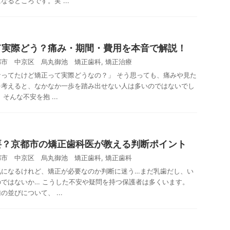
るところです。実 ...
て実際どう？痛み・期間・費用を本音で解説！
都市 中京区 烏丸御池 矯正歯科
,
矯正治療
ってたけど矯正って実際どうなの？」 そう思っても、痛みや見た
を考えると、なかなか一歩を踏み出せない人は多いのではないでし
そんな不安を抱 ...
要？京都市の矯正歯科医が教える判断ポイント
都市 中京区 烏丸御池 矯正歯科
,
矯正歯科
気になるけれど、矯正が必要なのか判断に迷う…まだ乳歯だし、い
ではないか… こうした不安や疑問を持つ保護者は多くいます。
並びについて、 ...