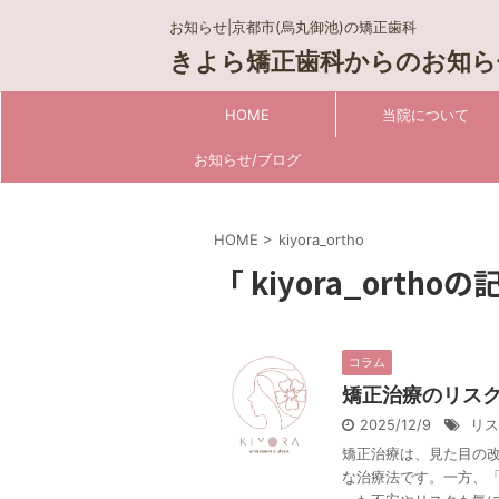
お知らせ|京都市(烏丸御池)の矯正歯科
きよら矯正歯科からのお知ら
HOME
当院について
お知らせ/ブログ
HOME
>
kiyora_ortho
「 kiyora_ortho
コラム
矯正治療のリス
2025/12/9
リス
矯正治療は、見た目の
な治療法です。一方、