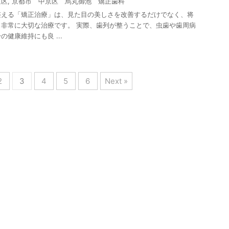
京区
,
京都市 中京区 烏丸御池 矯正歯科
整える「矯正治療」は、見た目の美しさを改善するだけでなく、将
非常に大切な治療です。 実際、歯列が整うことで、虫歯や歯周病
健康維持にも良 ...
2
3
4
5
6
Next »