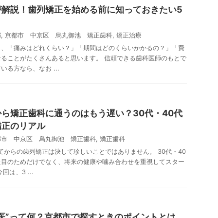
が解説！歯列矯正を始める前に知っておきたい5
都
,
京都市 中京区 烏丸御池 矯正歯科
,
矯正治療
と、「痛みはどれくらい？」「期間はどのくらいかかるの？」「費
ることがたくさんあると思います。 信頼できる歯科医師のもとで
る方なら、なお ...
ら矯正歯科に通うのはもう遅い？30代・40代
矯正のリアル
都市 中京区 烏丸御池 矯正歯科
,
矯正歯科
ってからの歯列矯正は決して珍しいことではありません。 30代・40
た目のためだけでなく、将来の健康や噛み合わせを重視してスター
は、3 ...
医”って何？京都市で探すときのポイントとは