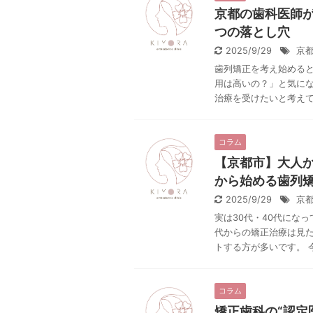
京都の歯科医師
つの落とし穴
2025/9/29
京
歯列矯正を考え始める
用は高いの？」と気にな
治療を受けたいと考えてい
コラム
【京都市】大人か
から始める歯列
2025/9/29
京
実は30代・40代にな
代からの矯正治療は見
トする方が多いです。 今回
コラム
矯正歯科の“認定